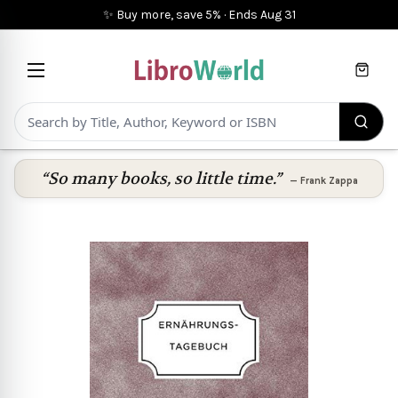
✨ Buy more, save 5%
·
Ends
Aug 31
Cart
“So many books, so little time.”
—
Frank Zappa