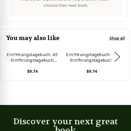
choose their next book.
You may also like
Shop all
Ern?Hrungstagebuch: A5
Ern?Hrungstagebuch: A5
Er
Ern?hrungstagebuch
Ern?hrungstagebuch
Kariert 120 Seiten |
Kariert 120 Seiten |
$9.74
$9.74
Tagebuch | Ern?
Tagebuch | Ern?
hrungstagebuch |
hrungstagebuch |
View product
View product
Vie
Gesunde Ern?hrung |
Gesunde Ern?hrung |
Abnehmtagebuch
Abnehmtagebuch
(German Edition)
(German Edition) -
9781075650666
Discover your next great
book