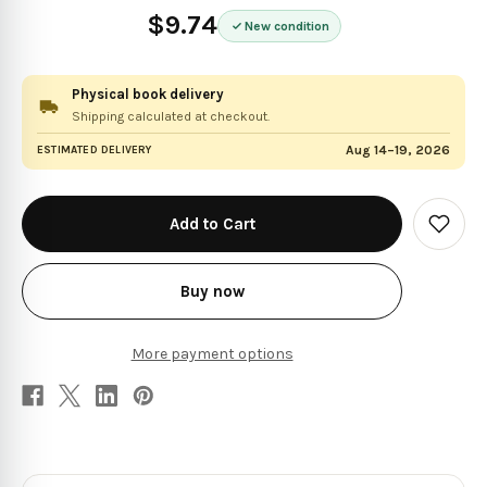
$9.74
New condition
Physical book delivery
Shipping calculated at checkout.
Aug 14–19, 2026
ESTIMATED DELIVERY
in
stock
Add
to
Wish
List
Buy now
More payment options