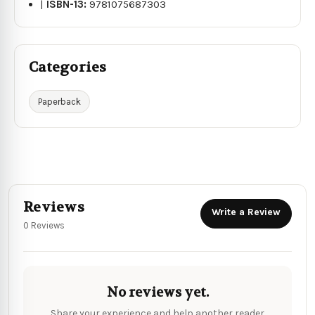
|
ISBN-13:
9781075687303
Categories
Paperback
Reviews
Write a Review
0 Reviews
No reviews yet.
Share your experience and help another reader