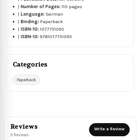
|
Number of Pages:
110 pages
|
Language:
German
|
Binding:
Paperback
|
ISBN-10:
1077751095
|
ISBN-13:
9781077751095
Categories
Paperback
Reviews
Write a Review
0 Reviews