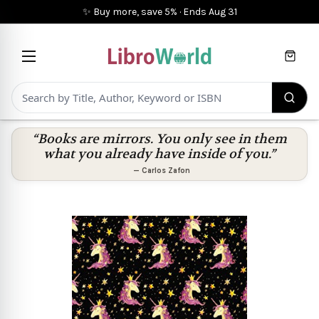
✨ Buy more, save 5%
·
Ends
Aug 31
Cart
“Books are mirrors. You only see in them
what you already have inside of you.”
—
Carlos Zafon