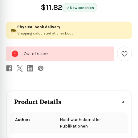
$11.82
New condition
Physical book delivery
Shipping calculated at checkout.
0
Out of stock
in
Add
to
stock
Wish
List
Product Details
Author:
Nachwuchskunstler
Publikationen