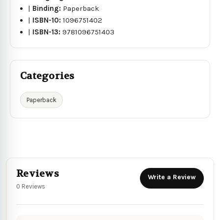
|
Binding:
Paperback
|
ISBN-10:
1096751402
|
ISBN-13:
9781096751403
Categories
Paperback
Reviews
Write a Review
0 Reviews