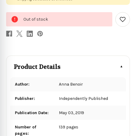
0
Out of stock
in
Add
to
stock
Wish
List
Product Details
Author:
Anna Benoir
Publisher:
Independently Published
Publication Date:
May 03, 2019
Number of
139 pages
pages: