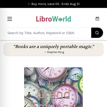
✨ Buy more, save 5%
·
Ends
Aug 31
Cart
“Books are a uniquely portable magic.”
—
Stephen King