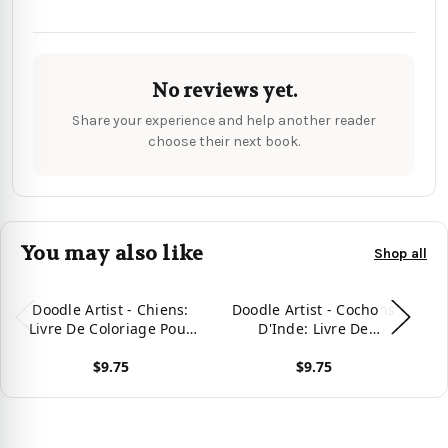
No reviews yet.
Share your experience and help another reader
choose their next book.
You may also like
Shop all
Doodle Artist - Chiens:
Doodle Artist - Cochons
Livre De Coloriage Pour
D'Inde: Livre De
Adultes (French Edition)
Coloriage Pour Adultes
C
$9.75
$9.75
(French Edition)
View product
View product
Vie