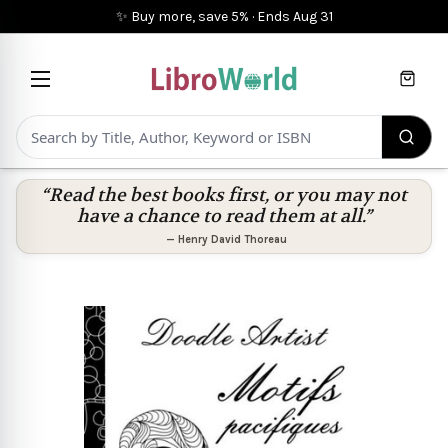
✨ Buy more, save 5%
·
Ends
Aug 31
Cart
“Read the best books first, or you may not
have a chance to read them at all.”
—
Henry David Thoreau