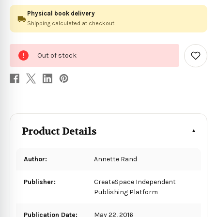
Physical book delivery
Shipping calculated at checkout.
0
Out of stock
in
Add
to
stock
Wish
List
Product Details
Author:
Annette Rand
Publisher:
CreateSpace Independent
Publishing Platform
Publication Date:
May 22, 2016