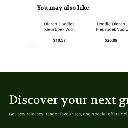
You may also like
Dieren Doodles
Doodle Dieren
Kleurboek Voor
Kleurboek Voor
Volwassenen 1 (Dutch
Volwassenen 1, 2 &
$10.57
$26.09
Edition)
(Dutch Edition)
View product
View product
Discover your next g
Get new releases, reader favourites, and special offers del