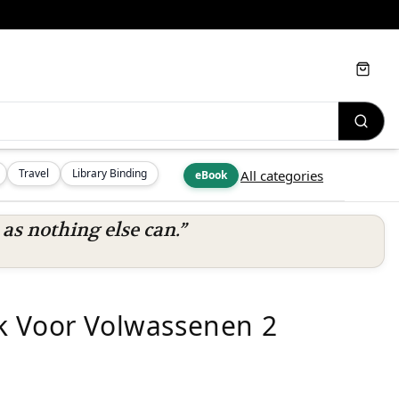
Cart
Travel
Library Binding
All categories
eBook
s nothing else can.”
k Voor Volwassenen 2