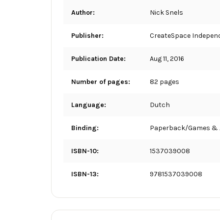
Author:
Nick Snels
Publisher:
CreateSpace Independ
Publication Date:
Aug 11, 2016
Number of pages:
82 pages
Language:
Dutch
Binding:
Paperback/Games & A
ISBN-10:
1537039008
ISBN-13:
9781537039008