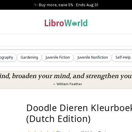
✨ Buy more, save 5%
·
Ends
Aug 31
iography
Gardening
Juvenile Fiction
Juvenile Nonfiction
Self-Help
nd, broaden your mind, and strengthen you a
—
William Feather
Doodle Dieren Kleurboe
(Dutch Edition)