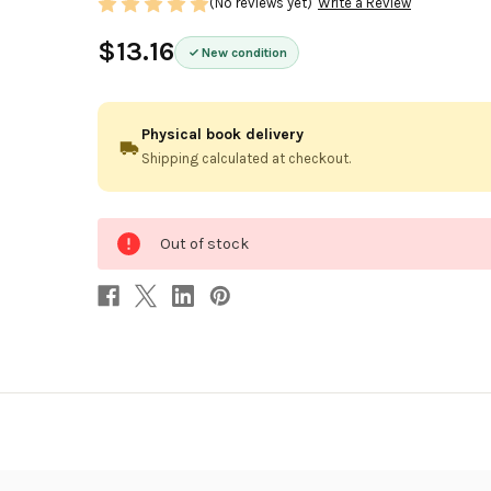
(No reviews yet)
Write a Review
$13.16
New condition
Physical book delivery
Shipping calculated at checkout.
0
Out of stock
in
stock