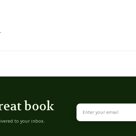
 3
reat book
Email
Address
ivered to your inbox.