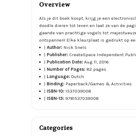
Overview
Als je dit boek koopt, krijg je een electroni
doodle dieren tot leven en laat ze van de pa
gaande van prachtige vogels tot majestueuze 
ontspannen! Elke kleurplaat is gedrukt op ee
|
Author:
Nick Snels
|
Publisher:
CreateSpace Independent Publ
|
Publication Date:
Aug 11, 2016
|
Number of Pages:
82 pages
|
Language:
Dutch
|
Binding:
Paperback/Games & Activities
|
ISBN-10:
1537039008
|
ISBN-13:
9781537039008
Categories