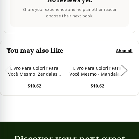
No reviews yet.
Share your experience and help another reader
choose their next book.
You may also like
Shop all
Livro Para Colorir Para
Livro Para Colorir Para
L
Você Mesmo  Zendalas -
Você Mesmo - Mandalas -
Vo
Volume 1: Zendalas :
Volume 2: 25 Mandalas
V
$10.62
$10.62
Mandalas, Doodles E
Para Relaxar (Portuguese
A
Tangles (Portuguese
Edition)
View product
View product
Vie
Edition)