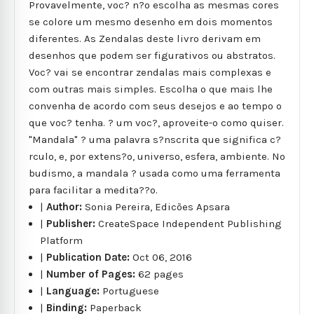
Provavelmente, voc? n?o escolha as mesmas cores
se colore um mesmo desenho em dois momentos
diferentes. As Zendalas deste livro derivam em
desenhos que podem ser figurativos ou abstratos.
Voc? vai se encontrar zendalas mais complexas e
com outras mais simples. Escolha o que mais lhe
convenha de acordo com seus desejos e ao tempo o
que voc? tenha. ? um voc?, aproveite-o como quiser.
"Mandala" ? uma palavra s?nscrita que significa c?
rculo, e, por extens?o, universo, esfera, ambiente. No
budismo, a mandala ? usada como uma ferramenta
para facilitar a medita??o.
|
Author:
Sonia Pereira, Edicões Apsara
|
Publisher:
CreateSpace Independent Publishing
Platform
|
Publication Date:
Oct 06, 2016
|
Number of Pages:
62 pages
|
Language:
Portuguese
|
Binding:
Paperback