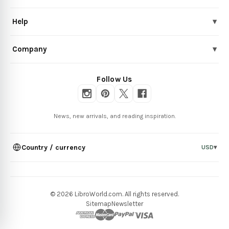
Help
▾
Company
▾
Follow Us
News, new arrivals, and reading inspiration.
Country / currency
USD
▾
© 2026 LibroWorld.com. All rights reserved.
Sitemap
Newsletter