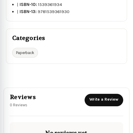
|
ISBN-10:
1539361934
|
ISBN-13:
9781539361930
Categories
Paperback
Reviews
Write a Review
0 Reviews