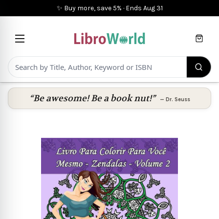
✨ Buy more, save 5%
·
Ends
Aug 31
Cart
“Be awesome! Be a book nut!”
—
Dr. Seuss