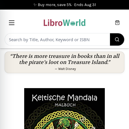
✨ Buy more, save 5%
·
Ends
Aug 31
Cart
“There is more treasure in books than in all
the pirate’s loot on Treasure Island.”
—
Walt Disney