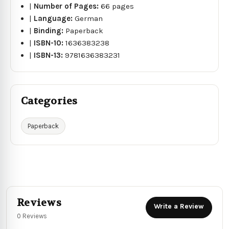
|
Number of Pages:
66 pages
|
Language:
German
|
Binding:
Paperback
|
ISBN-10:
1636383238
|
ISBN-13:
9781636383231
Categories
Paperback
Reviews
Write a Review
0 Reviews