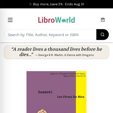
✨ Buy more, save 5%
·
Ends
Aug 31
Cart
“A reader lives a thousand lives before he
dies...”
—
George R.R. Martin
,
A Dance with Dragons