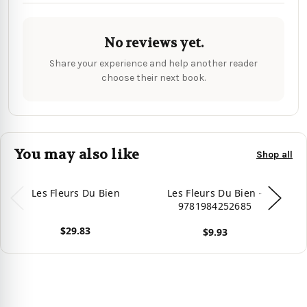
No reviews yet.
Share your experience and help another reader
choose their next book.
You may also like
Shop all
Les Fleurs Du Bien
Les Fleurs Du Bien -
9781984252685
$29.83
$9.93
View product
Vie
View product