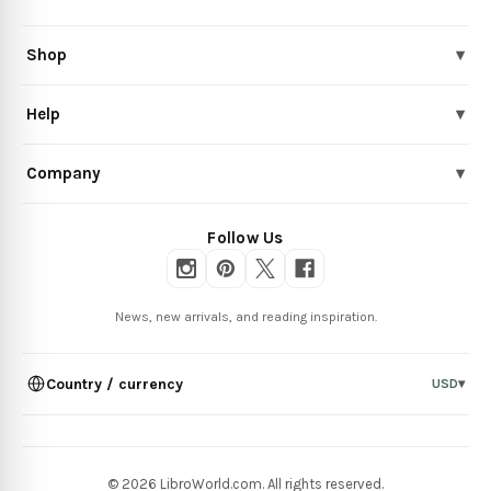
Shop
▾
Help
▾
Company
▾
Follow Us
News, new arrivals, and reading inspiration.
Country / currency
USD
▾
© 2026 LibroWorld.com. All rights reserved.