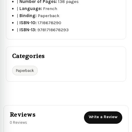
|
Number of Pages:
138 pages
|
Language:
French
|
Binding:
Paperback
|
ISBN-10:
1718678290
|
ISBN-13:
9781718678293
Categories
Paperback
Reviews
Write a Review
0 Reviews