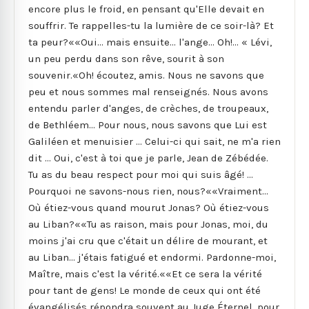
encore plus le froid, en pensant qu'Elle devait en
souffrir. Te rappelles-tu la lumière de ce soir-là? Et
ta peur?««Oui... mais ensuite... l'ange... Oh!... « Lévi,
un peu perdu dans son rêve, sourit à son
souvenir.«Oh! écoutez, amis. Nous ne savons que
peu et nous sommes mal renseignés. Nous avons
entendu parler d'anges, de crèches, de troupeaux,
de Bethléem... Pour nous, nous savons que Lui est
Galiléen et menuisier ... Celui-ci qui sait, ne m'a rien
dit ... Oui, c'est à toi que je parle, Jean de Zébédée.
Tu as du beau respect pour moi qui suis âgé! ...
Pourquoi ne savons-nous rien, nous?««Vraiment...
Où étiez-vous quand mourut Jonas? Où étiez-vous
au Liban?««Tu as raison, mais pour Jonas, moi, du
moins j'ai cru que c'était un délire de mourant, et
au Liban... j'étais fatigué et endormi. Pardonne-moi,
Maître, mais c'est la vérité.««Et ce sera la vérité
pour tant de gens! Le monde de ceux qui ont été
évangélisés répondra souvent au Juge Éternel, pour