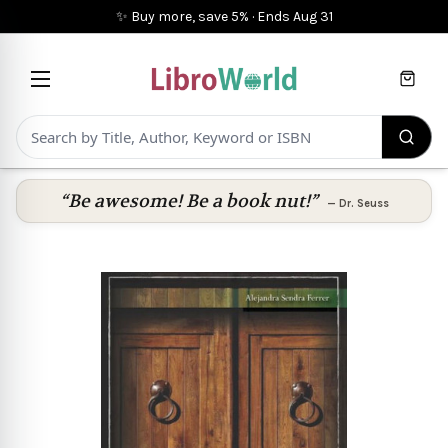
✨ Buy more, save 5%
·
Ends
Aug 31
Cart
“Be awesome! Be a book nut!”
—
Dr. Seuss