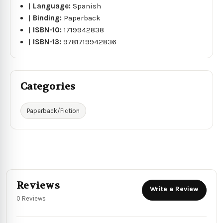
|
Language:
Spanish
|
Binding:
Paperback
|
ISBN-10:
1719942838
|
ISBN-13:
9781719942836
Categories
Paperback/Fiction
Reviews
Write a Review
0 Reviews