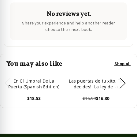
No reviews yet.
Share your experience and help another reader
choose their next book.
You may also like
Shop all
En El Umbral De La
Las puertas de tu xito. Tú
La
Puerta (Spanish Edition)
decides!: La ley de la
Tú
elección. La ley universal
Ele
$18.53
$16.99
$16.30
más poderosa (Spanish
M
Edition)
View product
View product
Vie