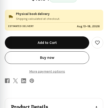
Physical book delivery
Shipping calculated at checkout.
Aug 13–18, 2026
ESTIMATED DELIVERY
in
stock
Add
to
Wish
List
Buy now
More payment options
Product Details