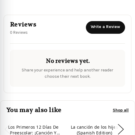
Reviews
Write a Review
0 Reviews
No reviews yet.
Share your experience and help another reader
choose their next book.
You may also like
Shop all
Los Primeros 12 Días De
La canción de los hijos
L
Preescolar: ¡Canción Y
(Spanish Edition)