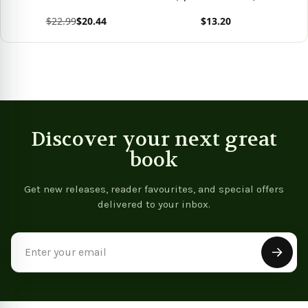
Coreografía Incluidas!
$22.99
$20.44
$13.20
(Spanish Edition) -
9781737452959
View product
View product
Vie
Discover your next great
book
Get new releases, reader favourites, and special offers
delivered to your inbox.
Email
Address