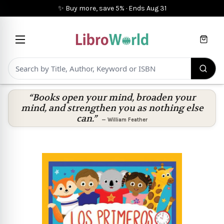
✨ Buy more, save 5%
·
Ends
Aug 31
Cart
“Books open your mind, broaden your
mind, and strengthen you as nothing else
can.”
—
William Feather