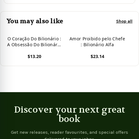
You may also like
Shop all
O Coração Do Bilionário :
Amor Proibido pelo Chefe
A Obsessão Do Bilionário
: Bilionário Alfa
- Sam
$13.20
$23.14
View product
View product
Discover your next great
book
Get new releases, reader favourites, and special offers
delivered to your inbox.