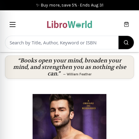
✨ Buy more, save 5%
·
Ends
Aug 31
Cart
“Books open your mind, broaden your
mind, and strengthen you as nothing else
can.”
—
William Feather