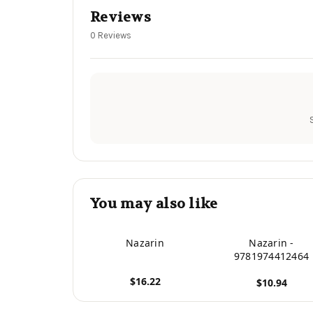
Reviews
0 Reviews
You may also like
Nazarin
Nazarin -
9781974412464
$16.22
$10.94
View product
View product