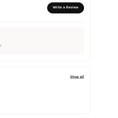
Write a Review
.
Shop all