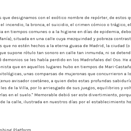
os que designamos con el exótico nombre de repórter, de estos q
 el incendio, la bronca, el suicidio, el crimen cómico o trágico, 
icia en tiempos comunes o a la higiene en días de epidemia, deb
efanía), situada en una calle cuya mezquindad y pobreza contras
s que no estén hechos a la eterna guasa de Madrid, la ciudad (o 
que supone rótulo tan sonoro en calle tan inmunda, ni se deten
ué demonios se les había perdido en los Madroñales del Oso. He 
nista que en aquellos lugares hubo en tiempos de Mari-Castaña un
 mitológicas, unas comparsas de mujeronas que concurrieron a lo
ingenuo avisador coetáneo, a quien debo estas profundas sabidur
les de la Villa, por lo arriesgado de sus juegos, equilibrios y vo
arlas en el suelo." Memorable debió ser este divertimiento, porq
e la calle, ilustrada en nuestros días por el establecimiento hos
shing Platform