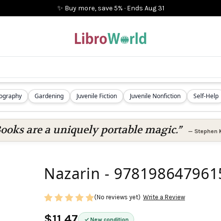
✨ Buy more, save 5%
·
Ends
Aug 31
iography
Gardening
Juvenile Fiction
Juvenile Nonfiction
Self-Help
ooks are a uniquely portable magic.”
—
Stephen 
Nazarin - 978198647961
(No reviews yet)
Write a Review
$11.47
New condition