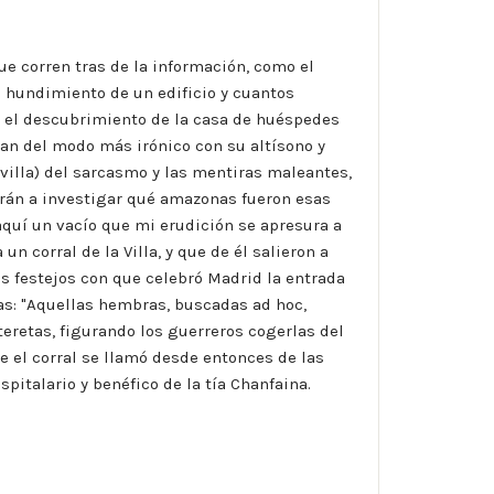
ue corren tras de la información, como el
el hundimiento de un edificio y cuantos
o el descubrimiento de la casa de huéspedes
tan del modo más irónico con su altísono y
villa) del sarcasmo y las mentiras maleantes,
drán a investigar qué amazonas fueron esas
aquí un vacío que mi erudición se apresura a
 corral de la Villa, y que de él salieron a
s festejos con que celebró Madrid la entrada
ías: "Aquellas hembras, buscadas ad hoc,
lteretas, figurando los guerreros cogerlas del
ue el corral se llamó desde entonces de las
pitalario y benéfico de la tía Chanfaina.