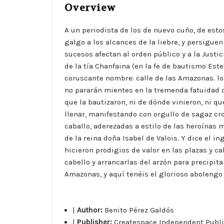
Overview
A un periodista de los de nuevo cuño, de est
galgo a los alcances de la liebre, y persiguen
sucesos afectan al orden público y a la Just
de la tía Chanfaina (en la fe de bautismo Est
coruscante nombre: calle de las Amazonas. lo
no pararán mientes en la tremenda fatuidad 
que la bautizaron, ni de dónde vinieron, ni q
llenar, manifestando con orgullo de sagaz cro
caballo, aderezadas a estilo de las heroínas
de la reina doña Isabel de Valois. Y dice el 
hicieron prodigios de valor en las plazas y cal
cabello y arrancarlas del arzón para precipit
Amazonas, y aquí tenéis el glorioso abolengo d
|
Author:
Benito Pérez Galdós
|
Publisher:
Createspace Independent Publi