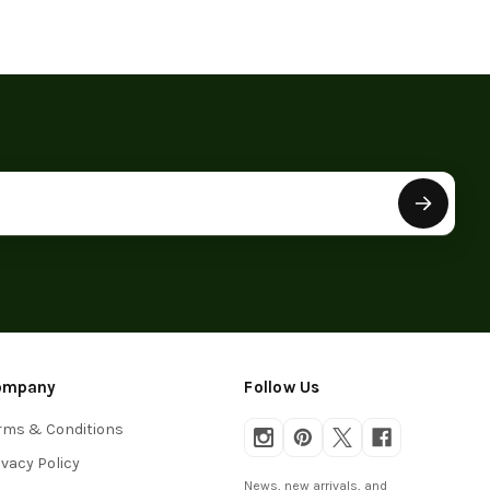
ompany
Follow Us
rms & Conditions
ivacy Policy
News, new arrivals, and