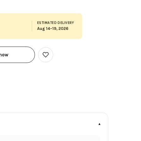
ESTIMATED DELIVERY
Aug 14–19, 2026
 now
Add
to
Wish
List