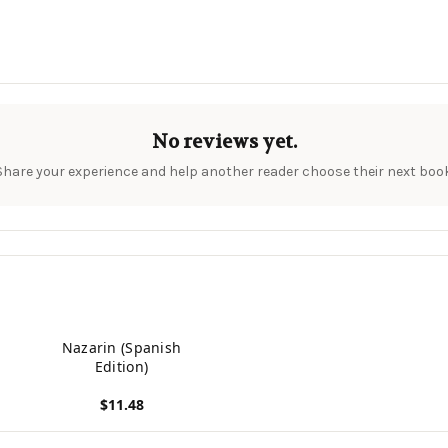
No reviews yet.
Share your experience and help another reader choose their next book
Nazarin (Spanish
Edition)
$11.48
View product