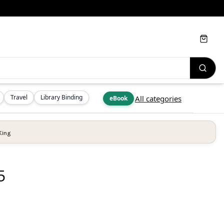
Cart
Travel
Library Binding
All categories
eBook
King
5