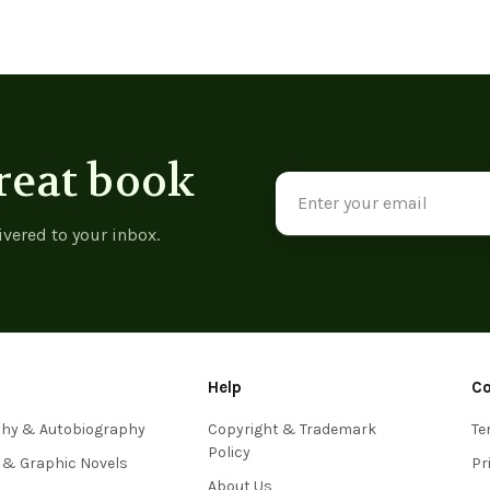
reat book
Email
Address
ivered to your inbox.
Help
C
phy & Autobiography
Copyright & Trademark
Te
Policy
 & Graphic Novels
Pr
About Us