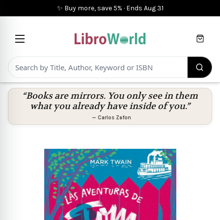
✨ Buy more, save 5%
·
Ends
Aug 31
Cart
“Books are mirrors. You only see in them
what you already have inside of you.”
—
Carlos Zafon