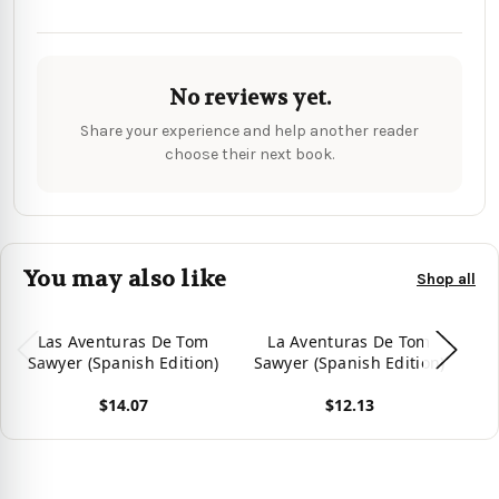
No reviews yet.
Share your experience and help another reader
choose their next book.
You may also like
Shop all
Las Aventuras De Tom
La Aventuras De Tom
L
Sawyer (Spanish Edition)
Sawyer (Spanish Edition)
Sa
$14.07
$12.13
View product
View product
Vie