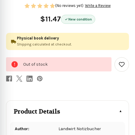
(No reviews yet)
Write a Review
$11.47
New condition
Physical book delivery
Shipping calculated at checkout.
0
Out of stock
in
Add
to
stock
Wish
List
Product Details
Author:
Landwirt Notizbucher