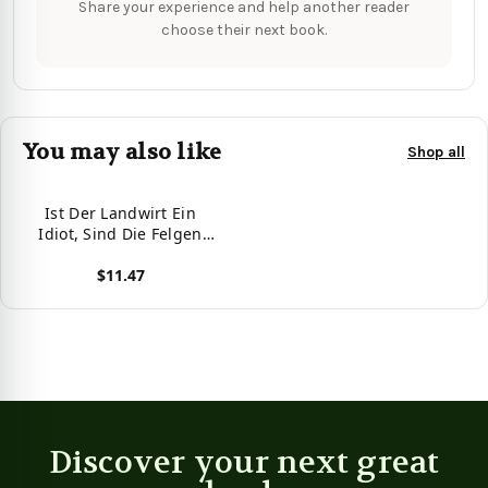
Share your experience and help another reader
choose their next book.
You may also like
Shop all
Ist Der Landwirt Ein
Idiot, Sind Die Felgen
Rot!: Kleines Kariertes
$11.47
Notizbuch, Kleiner Als
A5, Gößer Als A6 Für
View product
Einen Landwirt Oder
Lohner In Der
Landwirtschaft Als
Geschenk (German
Edition)
Discover your next great