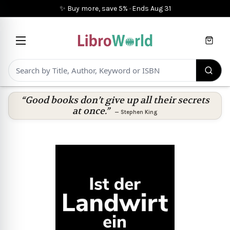
✨ Buy more, save 5%
·
Ends
Aug 31
Cart
“Good books don’t give up all their secrets
at once.”
—
Stephen King