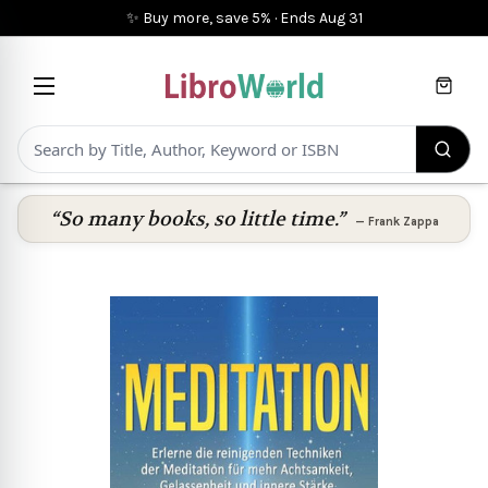
✨ Buy more, save 5%
·
Ends
Aug 31
Cart
“So many books, so little time.”
—
Frank Zappa