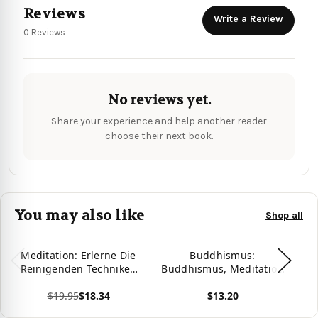
Reviews
Write a Review
0 Reviews
No reviews yet.
Share your experience and help another reader
choose their next book.
You may also like
Shop all
Meditation: Erlerne Die
Buddhismus:
A
Reinigenden Techniken
Buddhismus, Meditation
Der Meditation F?ú??R
& Achtsamkeit fUr
Sc
$19.95
$18.34
$13.20
Mehr Achtsamkeit
Anfänger (German
(Lernen Sie Durch Die
Edition)
Me
View product
View product
Vie