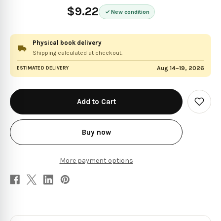
$9.22
New condition
Physical book delivery
Shipping calculated at checkout.
Aug 14–19, 2026
ESTIMATED DELIVERY
in
stock
Add
to
Wish
List
Buy now
More payment options