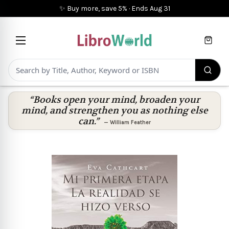
✨ Buy more, save 5%
·
Ends
Aug 31
Cart
“Books open your mind, broaden your
mind, and strengthen you as nothing else
can.”
—
William Feather