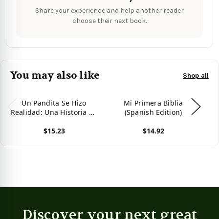
Share your experience and help another reader
choose their next book.
You may also like
Shop all
Un Pandita Se Hizo
Mi Primera Biblia
Realidad: Una Historia de
(Spanish Edition)
Fertilizaci??n in Vitro
$15.23
$14.92
(Spanish Edition)
View product
View product
Vie
Discover your next great