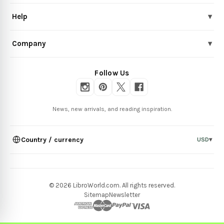
Help
▾
Company
▾
Follow Us
News, new arrivals, and reading inspiration.
Country / currency
USD
▾
© 2026 LibroWorld.com. All rights reserved.
Sitemap
Newsletter