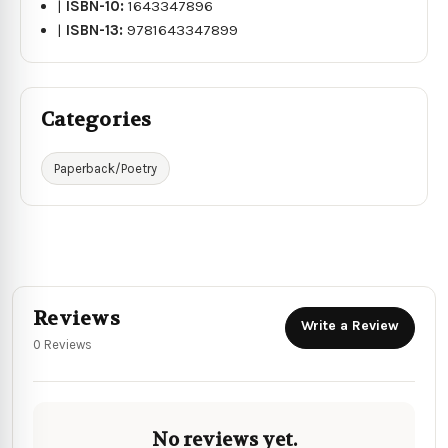
|
ISBN-10:
1643347896
|
ISBN-13:
9781643347899
Categories
Paperback/Poetry
Reviews
Write a Review
0 Reviews
No reviews yet.