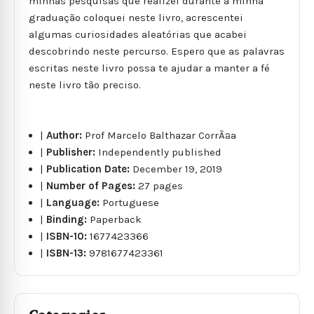
minhas pesquisas que realizei durante a minha
graduação coloquei neste livro, acrescentei
algumas curiosidades aleatórias que acabei
descobrindo neste percurso. Espero que as palavras
escritas neste livro possa te ajudar a manter a fé
neste livro tão preciso.
|
Author:
Prof Marcelo Balthazar CorrÃªa
|
Publisher:
Independently published
|
Publication Date:
December 19, 2019
|
Number of Pages:
27 pages
|
Language:
Portuguese
|
Binding:
Paperback
|
ISBN-10:
1677423366
|
ISBN-13:
9781677423361