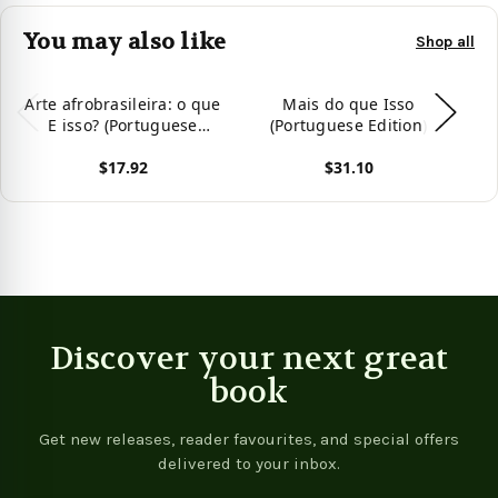
You may also like
Shop all
Arte afrobrasileira: o que
Mais do que Isso
A B
E isso? (Portuguese
(Portuguese Edition)
Bí
Edition)
$17.92
$31.10
View product
View product
Vie
Discover your next great
book
Get new releases, reader favourites, and special offers
delivered to your inbox.