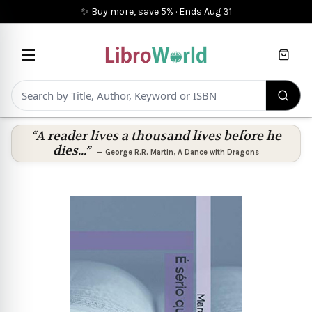
✨ Buy more, save 5%
·
Ends
Aug 31
Cart
“A reader lives a thousand lives before he
dies...”
—
George R.R. Martin
,
A Dance with Dragons