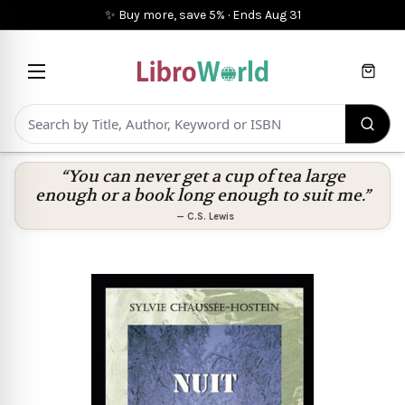
✨ Buy more, save 5%
·
Ends
Aug 31
Cart
“You can never get a cup of tea large
enough or a book long enough to suit me.”
—
C.S. Lewis