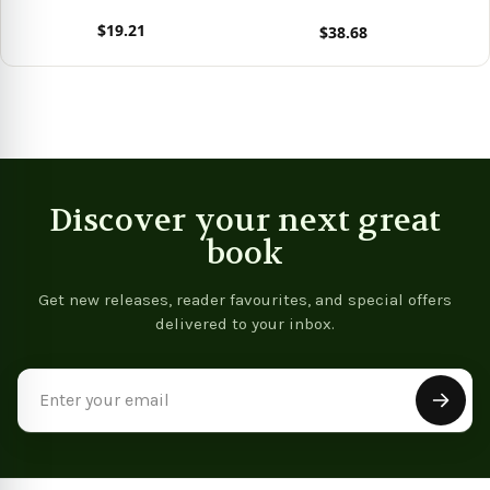
$19.21
$38.68
View product
View product
Vie
Discover your next great
book
Get new releases, reader favourites, and special offers
delivered to your inbox.
Email
Address