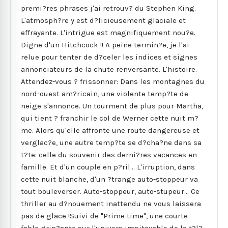
premi?res phrases j'ai retrouv? du Stephen King.
L'atmosph?re y est d?licieusement glaciale et
effrayante. L'intrigue est magnifiquement nou?e.
Digne d'un Hitchcock !! A peine termin?e, je l'ai
relue pour tenter de d?celer les indices et signes
annonciateurs de la chute renversante. L'histoire.
Attendez-vous ? frissonner: Dans les montagnes du
nord-ouest am?ricain, une violente temp?te de
neige s'annonce. Un tourment de plus pour Martha,
qui tient ? franchir le col de Werner cette nuit m?
me. Alors qu'elle affronte une route dangereuse et
verglac?e, une autre temp?te se d?cha?ne dans sa
t?te: celle du souvenir des derni?res vacances en
famille. Et d'un couple en p?ril... L'irruption, dans
cette nuit blanche, d'un ?trange auto-stoppeur va
tout bouleverser. Auto-stoppeur, auto-stupeur... Ce
thriller au d?nouement inattendu ne vous laissera
pas de glace !Suivi de "Prime time", une courte
fable grin?ante sur l'univers impitoyable de la t?l?.