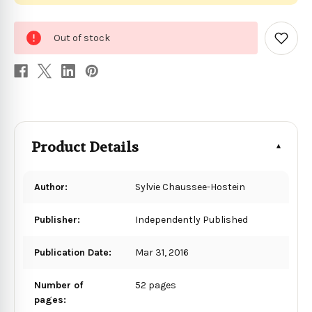
0
Out of stock
in
Add
to
stock
Wish
List
Product Details
Author:
Sylvie Chaussee-Hostein
Publisher:
Independently Published
Publication Date:
Mar 31, 2016
Number of
52 pages
pages: