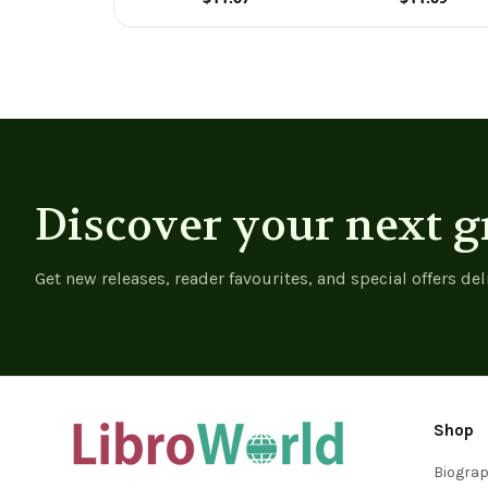
Geschenkidee zum
Geschenkidee zu
View product
View product
Studienstart |
Studienstart |
Semesterplaner | Abitur
Semesterplaner | Ab
| ersten ... |
| ersten ... |
Betriebswirtschaftslehre
Betriebswirtschaftsl
(German Edition) -
(German Edition)
9781695344815
Discover your next g
Get new releases, reader favourites, and special offers del
Shop
Biogra