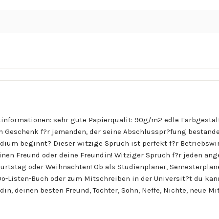
nformationen: sehr gute Papierqualit: 90g/m2 edle Farbgestaltu
in Geschenk f?r jemanden, der seine Abschlusspr?fung bestande
dium beginnt? Dieser witzige Spruch ist perfekt f?r Betriebsw
einen Freund oder deine Freundin! Witziger Spruch f?r jeden an
rtstag oder Weihnachten! Ob als Studienplaner, Semesterplane
o-Listen-Buch oder zum Mitschreiben in der Universit?t du kann
in, deinen besten Freund, Tochter, Sohn, Neffe, Nichte, neue Mi