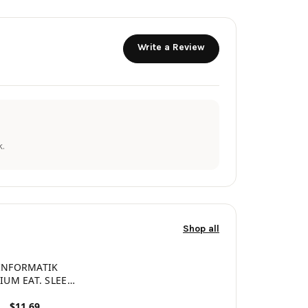
Write a Review
.
Shop all
INFORMATIK
IUM EAT. SLEEP.
RAM. REPEAT.:
$11.69
udienplaner für