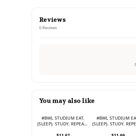
Reviews
0 Reviews
You may also like
#BWL STUDIUM EAT.
#BWL STUDIUM EA
(SLEEP). STUDY. REPEAT.:
(SLEEP). STUDY. REPE
A5 Studienplaner für
A5 Studienplaner f
$11.67
$11.69
Studenten | Coole
Studenten | Cool