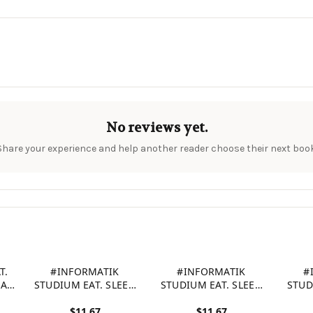
No reviews yet.
Share your experience and help another reader choose their next book
T.
#INFORMATIK
#INFORMATIK
#
AT.:
STUDIUM EAT. SLEEP.
STUDIUM EAT. SLEEP.
STUD
Ur
PROGRAM. REPEAT.:
PROGRAM. REPEAT.:
PROG
$11.67
$11.67
e
A5 Studienplaner für
A5 Studienplaner für
A5 St