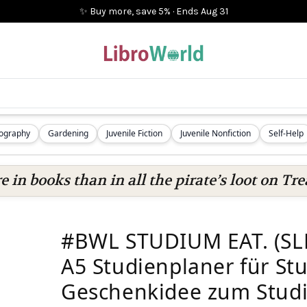
✨ Buy more, save 5%
·
Ends
Aug 31
iography
Gardening
Juvenile Fiction
Juvenile Nonfiction
Self-Help
 in books than in all the pirate’s loot on Tre
#BWL STUDIUM EAT. (SLE
A5 Studienplaner für St
Geschenkidee zum Studi