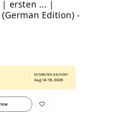
| ersten ... |
 (German Edition) -
ESTIMATED DELIVERY
Aug 14–19, 2026
 now
Add
to
Wish
List