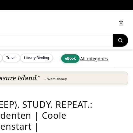
Cart
Travel
Library Binding
All categories
eBook
asure Island.”
—
Walt Disney
EP). STUDY. REPEAT.:
udenten | Coole
enstart |