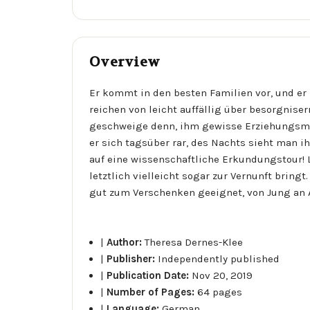
Overview
Er kommt in den besten Familien vor, und er 
reichen von leicht auffällig über besorgnise
geschweige denn, ihm gewisse Erziehungsmet
er sich tagsüber rar, des Nachts sieht man i
auf eine wissenschaftliche Erkundungstour! L
letztlich vielleicht sogar zur Vernunft brin
gut zum Verschenken geeignet, von Jung an A
|
Author:
Theresa Dernes-Klee
|
Publisher:
Independently published
|
Publication Date:
Nov 20, 2019
|
Number of Pages:
64 pages
|
Language:
German