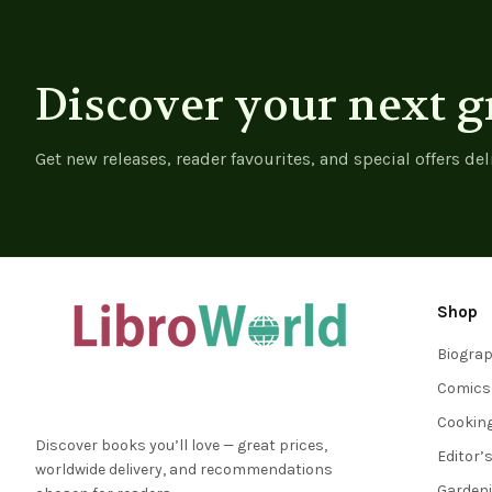
Discover your next g
Get new releases, reader favourites, and special offers del
Shop
Biogra
Comics
Cookin
Discover books you’ll love — great prices,
Editor’
worldwide delivery, and recommendations
Garden