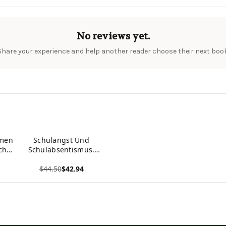
No reviews yet.
Share your experience and help another reader choose their next book
hmen
Schulangst Und
ch
Schulabsentismus.
Eine Herausforderung
$44.50
$42.94
Für Schule, Eltern
Und Kinder (German
View product
Edition)