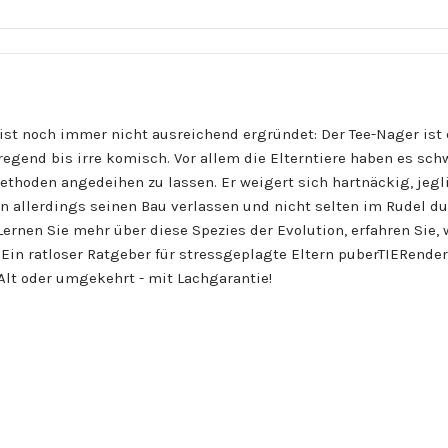
ist noch immer nicht ausreichend ergründet: Der Tee-Nager ist 
rregend bis irre komisch. Vor allem die Elterntiere haben es sch
hoden angedeihen zu lassen. Er weigert sich hartnäckig, jeg
hn allerdings seinen Bau verlassen und nicht selten im Rudel d
ernen Sie mehr über diese Spezies der Evolution, erfahren Sie
gt. Ein ratloser Ratgeber für stressgeplagte Eltern puberTIERend
lt oder umgekehrt - mit Lachgarantie!