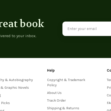
reat book
Email
Address
ivered to your inbox.
Help
C
phy & Autobiography
Copyright & Trademark
Te
Policy
 & Graphic Novels
Pr
About Us
g
Co
Track Order
s Picks
FA
Shipping & Returns
ing
Gi