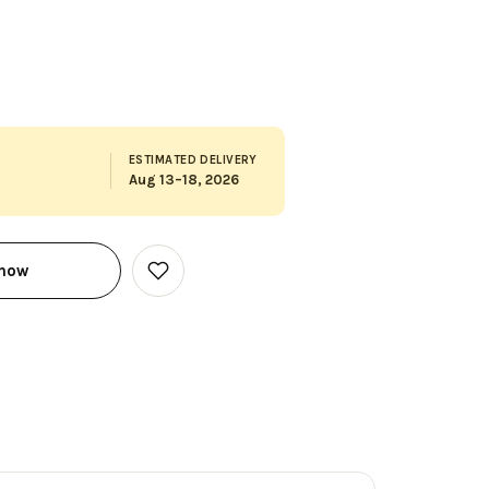
ESTIMATED DELIVERY
Aug 13–18, 2026
 now
Add
to
Wish
List