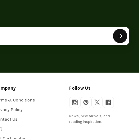
ompany
Follow Us
rms & Conditions
ivacy Policy
News, new arrivals, and
ntact Us
reading inspiration.
Q
ft Certificates