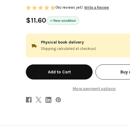
(No reviews yet)
Write a Review
$11.60
New condition
Physical book delivery
Shipping calculated at checkout.
in
Buy
stock
More payment options