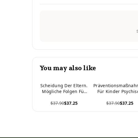
You may also like
Scheidung Der Eltern.
Präventionsmaßna
Mögliche Folgen Für
Für Kinder Psychis
Kinder (German
Erkrankter Eltern
$37.90
$37.25
$37.90
$37.25
Edition)
(German Edition)
View product
View product