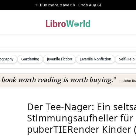
✨ Buy more, save 5%
·
Ends
Aug 31
iography
Gardening
Juvenile Fiction
Juvenile Nonfiction
Self-Help
 book worth reading is worth buying.”
—
John Ru
Der Tee-Nager: Ein selt
Stimmungsaufheller für 
puberTIERender Kinder 