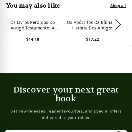
You may also like
Shop all
Os Livros Perdidos Do
Os Apócrifos Da Bíblia: A
Os
Antigo Testamento: A
História Dos Antigos
História Dos Apócrifos
Textos Apócrifos
$14.18
$17.22
Judaicos Antigos Não
Deixados Do Antigo
Incluídos Na Bíblia
Testamento E Do Novo
T
View product
View product
Vie
Testamento
Discover your next great
book
Get new releases, reader favourites, and special offers
delivered to your inbox.