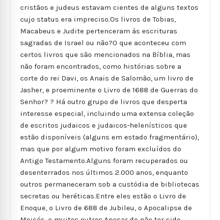
cristãos e judeus estavam cientes de alguns textos
cujo status era impreciso.Os livros de Tobias,
Macabeus e Judite pertenceram às escrituras
sagradas de Israel ou não?O que aconteceu com
certos livros que são mencionados na Bíblia, mas
não foram encontrados, como histórias sobre a
corte do rei Davi, os Anais de Salomão, um livro de
Jasher, e proeminente o Livro de 1688 de Guerras do
Senhor? ? Há outro grupo de livros que desperta
interesse especial, incluindo uma extensa coleção
de escritos judaicos e judaicos-helenísticos que
estão disponíveis (alguns em estado fragmentário),
mas que por algum motivo foram excluídos do
Antigo Testamento.Alguns foram recuperados ou
desenterrados nos últimos 2.000 anos, enquanto
outros permaneceram sob a custódia de bibliotecas
secretas ou heréticas.Entre eles estão o Livro de
Enoque, o Livro de 688 de Jubileu, o Apocalipse de
Moisés, e muitos outros.Apesar de não ter sido