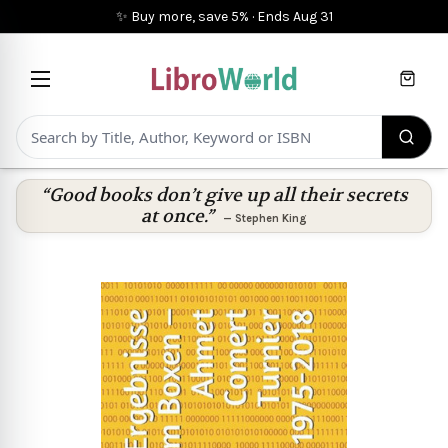
✨ Buy more, save 5%
·
Ends
Aug 31
Cart
“Good books don’t give up all their secrets
at once.”
—
Stephen King