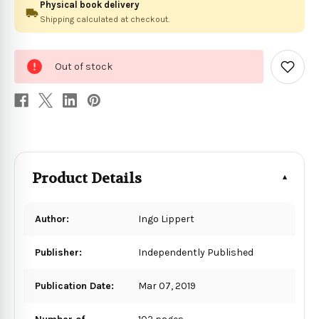
Physical book delivery
Shipping calculated at checkout.
0
Out of stock
in
Add
to
stock
Wish
List
Product Details
Author:
Ingo Lippert
Publisher:
Independently Published
Publication Date:
Mar 07, 2019